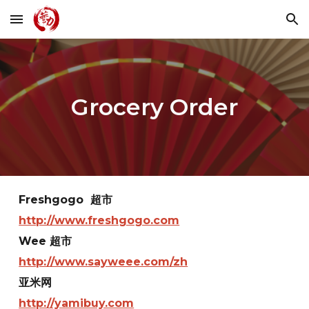
Skip to main content
Skip to navigation
Grocery Order
Freshgogo 超市
http://www.freshgogo.com
Wee 超市
http://www.sayweee.com/zh
亚米网
http://yamibuy.com