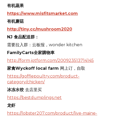
有机蔬果
https://www.misfitsmarket.com
有机蘑菇
http://tiny.cc/mushroom2020
NJ 食品配送群：
需要拉入群：云板报，wonder kitchen
FamilyCarts全家購物車
http://form.jotform.com/200923513714145
家禽Wyckoff local farm
网上订，自取
https://gofflepoultry.com/product-
category/chicken/
冰冻水饺
去店里买
https://bestdumplings.net
龙虾
https://lobster207.com/product/live-maine-