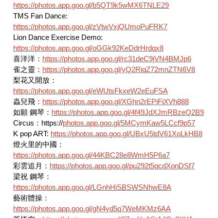
https://photos.app.goo.gl/b5QT9k5wMX6TNLE29
TMS Fan Dance:
https://photos.app.goo.gl/zVtwVxjQUmoPuFRK7
Lion Dance Exercise Demo:
https://photos.app.goo.gl/oGGk92KeDdrHrdqx8
喜洋洋：
https://photos.app.goo.gl/rc31deC9jVN4BMJp6
雀之靈：
https://photos.app.goo.gl/yQ2RiqZ72mnZTN6V8
梨花又開放：
https://photos.app.goo.gl/eWUtsFkxeW2eEuFSA
蟲兒飛：
https://photos.app.goo.gl/XGhn2rEPiFiXVh888
如願 鋼琴：
https://photos.app.goo.gl/4f49JdXJmRBzeQ2B9
Circus：https://
photos.app.goo.gl/5MCymKaw5LCcf9p57
K pop ART:
https://photos.app.goo.gl/UBxU5tdV61XoLkHB8
燈火里的中國：
https://photos.app.goo.gl/44KBC28e8WmH5P6a7
彩雲追月：
https://photos.app.goo.gl/pu292t5qcdXonDSf7
梁祝 鋼琴：
https://photos.app.goo.gl/LGnhHiSBSWSNhwE8A
藝術體操：
https://photos.app.goo.gl/gN4yd5q7WeMKMz6AA