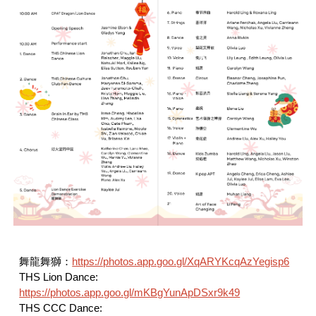
舞龍舞獅：
https://photos.app.goo.gl/XqARYKcqAzYegisp6
THS Lion Dance:
https://photos.app.goo.gl/mKBgYunApDSxr9k49
THS CCC Dance: